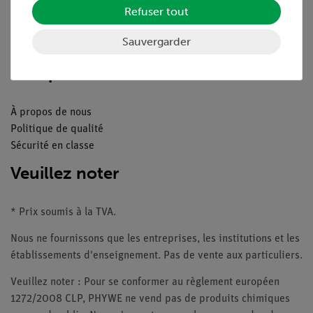
Refuser tout
Catalogue
Webinaires et vidéos
Sauvergarder
Contacte service client
Companie
À propos de nous
Politique de qualité
Sécurité en classe
Veuillez noter
* Prix soumis à la TVA.
Nous ne fournissons que les entreprises, les institutions et les
établissements d'enseignement. Pas de vente aux particuliers.
Veuillez noter : Pour se conformer au règlement européen
1272/2008 CLP, PHYWE ne vend pas de produits chimiques