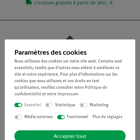
Livraison gratuite à partir de 300,- €.
Nach oben
Paramètres des cookies
Nous utilisons des cookies sur notre site web. Certains sont
essentiels, tandis que d'autres nous aident à améliorer ce
Légal
site et votre expérience. Pour plus d'informations sur les
cookies que nous utilisons et vos droits en tant
qu'utilisateur, veuillez consulter notre
Politique de
Contact
confidentialité
et notre
Impressum
.
Conditions générales de vente
Déclaration de confidentialité
Essentiel
Statistique
Marketing
Mentions légales
Média externes
Fonctionnel
Plus de réglages
Service
Accepter tout