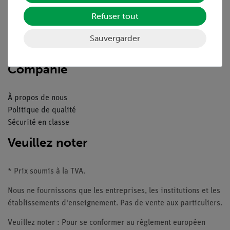
Aperçu du service
Téléchargements
Refuser tout
Catalogue
Webinaires et vidéos
Sauvergarder
Contacte service client
Companie
À propos de nous
Politique de qualité
Sécurité en classe
Veuillez noter
* Prix soumis à la TVA.
Nous ne fournissons que les entreprises, les institutions et les
établissements d'enseignement. Pas de vente aux particuliers.
Veuillez noter : Pour se conformer au règlement européen