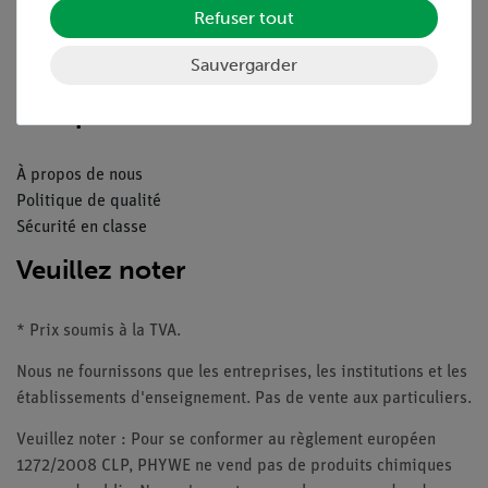
Refuser tout
Catalogue
Webinaires et vidéos
Sauvergarder
Contacte service client
Companie
À propos de nous
Politique de qualité
Sécurité en classe
Veuillez noter
* Prix soumis à la TVA.
Nous ne fournissons que les entreprises, les institutions et les
établissements d'enseignement. Pas de vente aux particuliers.
Veuillez noter : Pour se conformer au règlement européen
1272/2008 CLP, PHYWE ne vend pas de produits chimiques