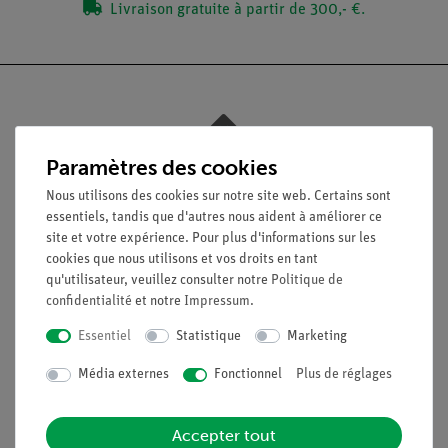
Livraison gratuite à partir de 300,- €.
Nach oben
Paramètres des cookies
Nous utilisons des cookies sur notre site web. Certains sont
essentiels, tandis que d'autres nous aident à améliorer ce
Légal
site et votre expérience. Pour plus d'informations sur les
cookies que nous utilisons et vos droits en tant
qu'utilisateur, veuillez consulter notre
Politique de
Contact
confidentialité
et notre
Impressum
.
Conditions générales de vente
Déclaration de confidentialité
Essentiel
Statistique
Marketing
Mentions légales
Média externes
Fonctionnel
Plus de réglages
Service
Accepter tout