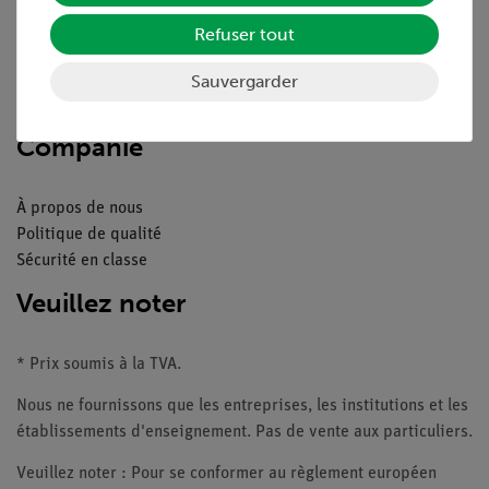
Aperçu du service
Téléchargements
Refuser tout
Catalogue
Webinaires et vidéos
Sauvergarder
Contacte service client
Companie
À propos de nous
Politique de qualité
Sécurité en classe
Veuillez noter
* Prix soumis à la TVA.
Nous ne fournissons que les entreprises, les institutions et les
établissements d'enseignement. Pas de vente aux particuliers.
Veuillez noter : Pour se conformer au règlement européen