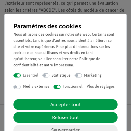
l'extérieur sont représentés, ce qui permet une évaluation
selon les critères "ABCDE". Les côtés du modèle de cancer de
la peau montrent les différents niveaux d'invasion dans les
couches de la peau selon Clark (I-V) et l'épaisseur de la
Paramètres des cookies
tumeur selon Breslow (en mm). 5 illustrations originales en
Nous utilisons des cookies sur notre site web. Certains sont
couleur sur la base du modèle de cancer de la peau montrent
essentiels, tandis que d'autres nous aident à améliorer ce
différents types de mélanomes malins. Le modèle de cancer
site et votre expérience. Pour plus d'informations sur les
de la peau est monté sur une base et constitue un excellent
cookies que nous utilisons et vos droits en tant
qu'utilisateur, veuillez consulter notre
Politique de
outil pour illustrer cette pathologie cutanée
confidentialité
et notre
Impressum
.
Essentiel
Statistique
Marketing
Média externes
Fonctionnel
Plus de réglages
Livraison gratuite à partir de 300,- €.
Accepter tout
Refuser tout
Sauvergarder