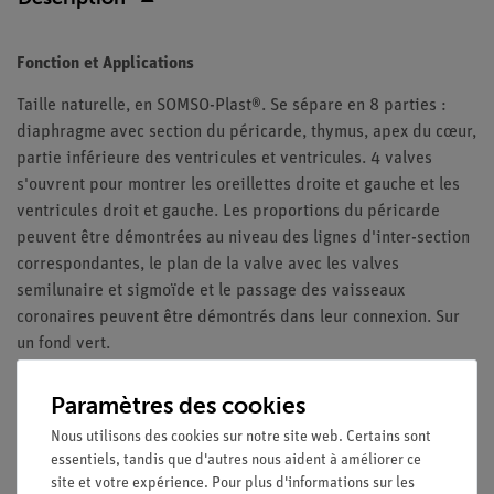
Fonction et Applications
Taille naturelle, en SOMSO-Plast®. Se sépare en 8 parties :
diaphragme avec section du péricarde, thymus, apex du cœur,
partie inférieure des ventricules et ventricules. 4 valves
s'ouvrent pour montrer les oreillettes droite et gauche et les
ventricules droit et gauche. Les proportions du péricarde
peuvent être démontrées au niveau des lignes d'inter-section
correspondantes, le plan de la valve avec les valves
semilunaire et sigmoïde et le passage des vaisseaux
coronaires peuvent être démontrés dans leur connexion. Sur
un fond vert.
Paramètres des cookies
Nous utilisons des cookies sur notre site web. Certains sont
Livraison gratuite à partir de 300,- €.
essentiels, tandis que d'autres nous aident à améliorer ce
site et votre expérience. Pour plus d'informations sur les