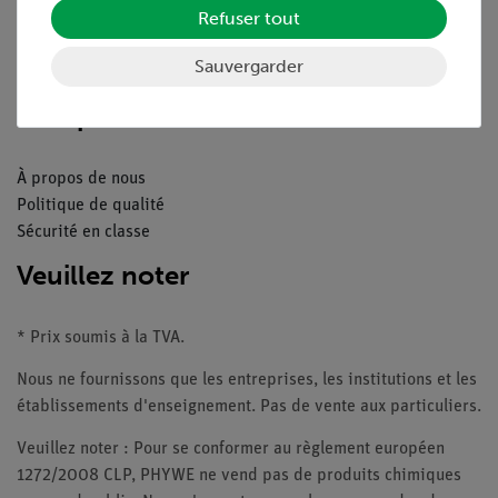
Refuser tout
Catalogue
Webinaires et vidéos
Sauvergarder
Contacte service client
Companie
À propos de nous
Politique de qualité
Sécurité en classe
Veuillez noter
* Prix soumis à la TVA.
Nous ne fournissons que les entreprises, les institutions et les
établissements d'enseignement. Pas de vente aux particuliers.
Veuillez noter : Pour se conformer au règlement européen
1272/2008 CLP, PHYWE ne vend pas de produits chimiques