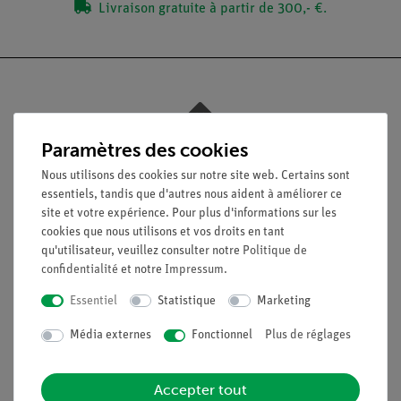
Livraison gratuite à partir de 300,- €.
Nach oben
Paramètres des cookies
Nous utilisons des cookies sur notre site web. Certains sont
essentiels, tandis que d'autres nous aident à améliorer ce
Légal
site et votre expérience. Pour plus d'informations sur les
cookies que nous utilisons et vos droits en tant
qu'utilisateur, veuillez consulter notre
Politique de
Contact
confidentialité
et notre
Impressum
.
Conditions générales de vente
Déclaration de confidentialité
Essentiel
Statistique
Marketing
Mentions légales
Média externes
Fonctionnel
Plus de réglages
Service
Accepter tout