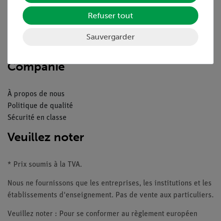
Aperçu du service
Téléchargements
Refuser tout
Catalogue
Webinaires et vidéos
Sauvergarder
Contacte service client
Companie
À propos de nous
Politique de qualité
Sécurité en classe
Veuillez noter
* Prix soumis à la TVA.
Nous ne fournissons que les entreprises, les institutions et les
établissements d'enseignement. Pas de vente aux particuliers.
Veuillez noter : Pour se conformer au règlement européen