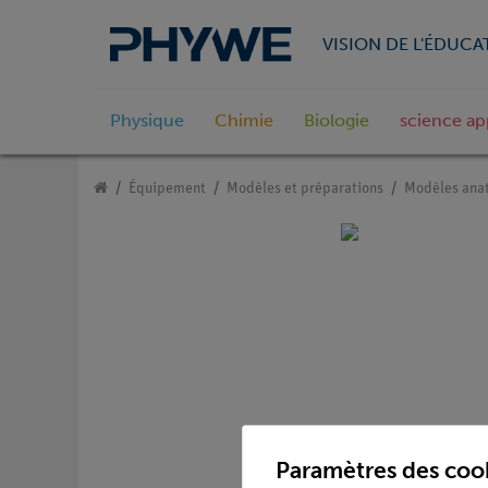
VISION DE L'ÉDUCA
Physique
Chimie
Biologie
science ap
Équipement
Modèles et préparations
Modèles ana
Paramètres des coo