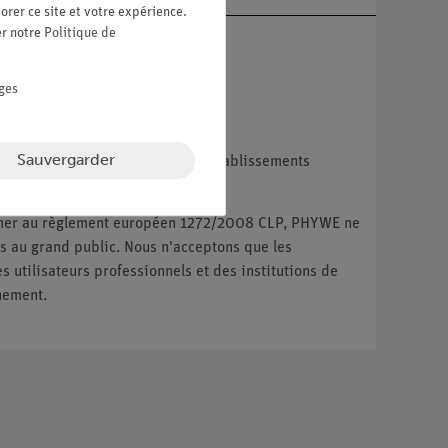
orer ce site et votre expérience.
er notre
Politique de
ges
Sauvergarder
reprises, les institutions et les établissements
ux particuliers.
ormer au règlement européen 1272/2008 CLP, PHYWE ne
 au grand public. Nous n'acceptons que les
utilisateurs professionnels et des institutions de
nement.