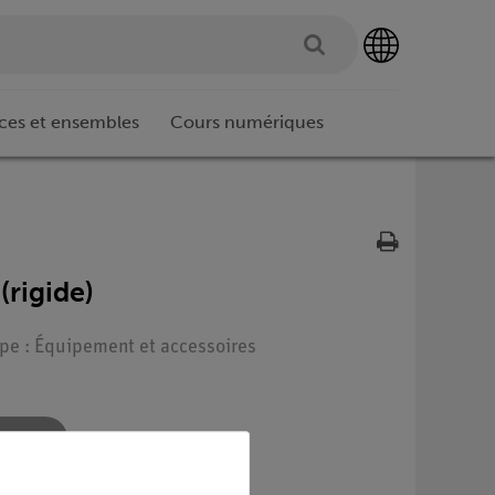
ces et ensembles
Cours numériques
(rigide)
ype : Équipement et accessoires
re