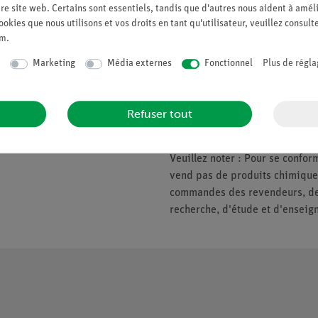
re site web. Certains sont essentiels, tandis que d'autres nous aident à améli
ookies que nous utilisons et vos droits en tant qu'utilisateur, veuillez consult
um
.
Companie
Veuillez noter
Marketing
Média externes
Fonctionnel
Plus de régla
À propos de nous
* Prix soumis à la TVA.
Politique de qualité
Refuser tout
Nous ne fournissons que les ent
Sécurité en classe
d'enseignement. Pas de vente a
Veuillez noter : Pour se conf
vend pas de produits chimiques
commandes des revendeurs, des 
recherche, d'étude et d'enseig