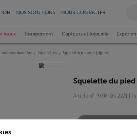
TION
NOS SOLUTIONS
NOUS CONTACTER
pliquée
Équipement
Capteurs et logiciels
Expérien
tomiques humains
Squelettes
Squelette du pied (rigide)
Squelette du pied 
Article n°. SOM-QS-22/1 | T
Demander une off
kies