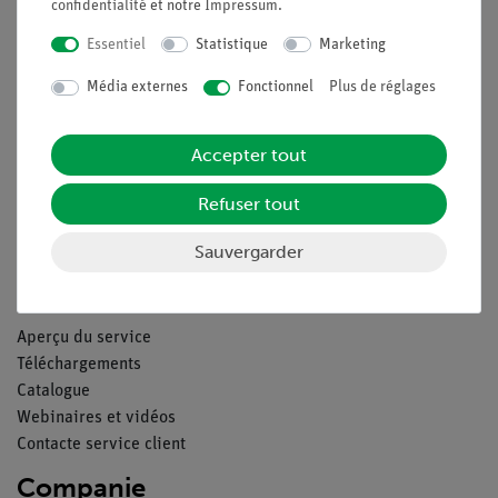
confidentialité
et notre
Impressum
.
Nach oben
Essentiel
Statistique
Marketing
Légal
Média externes
Fonctionnel
Plus de réglages
Contact
Accepter tout
Conditions générales de vente
Refuser tout
Déclaration de confidentialité
Mentions légales
Sauvergarder
Service
Aperçu du service
Téléchargements
Catalogue
Webinaires et vidéos
Contacte service client
Companie