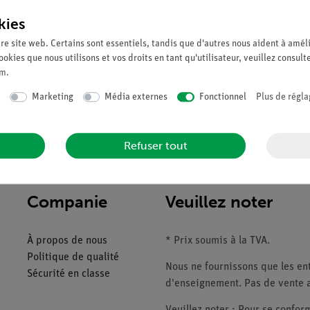
kies
re site web. Certains sont essentiels, tandis que d'autres nous aident à améli
ookies que nous utilisons et vos droits en tant qu'utilisateur, veuillez consult
um
.
Marketing
Média externes
Fonctionnel
Plus de régla
ief des plis de la muqueuse. Se sépare en 2 parties. Sur un support 
Refuser tout
Companie
Veuillez noter
À propos de nous
* Prix soumis à la TVA.
Politique de qualité
Nous ne fournissons que les ent
Sécurité en classe
d'enseignement. Pas de vente a