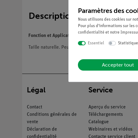
Paramètres des coo
Description
Nous utilisons des cookies sur not
Pour plus d'informations sur les c
confidentialité
et notre
Impress
Fonction et Applications
Essentiel
Statistique
Taille naturelle. Peut être ouvert pour montrer le rel
Accepter tout
Légal
Service
Contact
Aperçu du service
Conditions générales de
Téléchargements
vente
Catalogue
Déclaration de
Webinaires et vidéos
confidentialité
Contacte service client