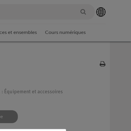
ces et ensembles
Cours numériques
e : Équipement et accessoires
re