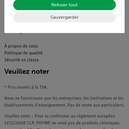
Refuser tout
Catalogue
Webinaires et vidéos
Sauvergarder
Contacte service client
Companie
À propos de nous
Politique de qualité
Sécurité en classe
Veuillez noter
* Prix soumis à la TVA.
Nous ne fournissons que les entreprises, les institutions et les
établissements d'enseignement. Pas de vente aux particuliers.
Veuillez noter : Pour se conformer au règlement européen
1272/2008 CLP, PHYWE ne vend pas de produits chimiques