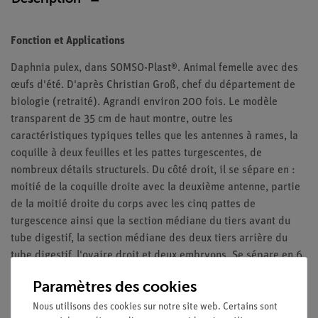
Fonction et Applications
Daphnia pulex, dans SOMSO-Plast®. Animal femelle avec des
œufs d'été. D'après Christian Groß, chef du département de
biologie (retraité). Agrandi environ 200 fois. Le modèle
transparent de 35 cm de haut montre, outre les
caractéristiques typiques telles que les antennes à rames, la
coquille à deux feuilles et les pattes turgescentes, de
nombreux détails structurels. Du côté droit, il se sépare en :
moitié de la coquille droite avec la deuxième antenne, partie
de la moitié droite du corps avec les cinq pattes de
turgescence ainsi que la section médiane du tiers avant du
tube digestif, la section médiane des deux tiers arrière du
tube digestif, l'ovaire droit et deux embryons. Se sépare en 6
parties. Sur un socle et une base verte.
Paramètres des cookies
Nous utilisons des cookies sur notre site web. Certains sont