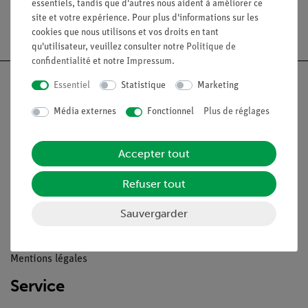
essentiels, tandis que d'autres nous aident à améliorer ce
site et votre expérience. Pour plus d'informations sur les
Livraison gratuite à partir de 300,- €.
cookies que nous utilisons et vos droits en tant
qu'utilisateur, veuillez consulter notre
Politique de
confidentialité
et notre
Impressum
.
Essentiel
Statistique
Marketing
Média externes
Fonctionnel
Plus de réglages
Nach oben
Accepter tout
Légal
Refuser tout
Contact
Sauvergarder
Conditions générales de vente
Déclaration de confidentialité
Mentions légales
Service