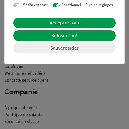
Contact
Média externes
Fonctionnel
Plus de réglages
Conditions générales de vente
Déclaration de confidentialité
Accepter tout
Mentions légales
Service
Refuser tout
Sauvergarder
Aperçu du service
Téléchargements
Catalogue
Webinaires et vidéos
Contacte service client
Companie
À propos de nous
Politique de qualité
Sécurité en classe