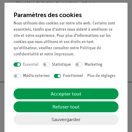
Diamètre de la tige de montage : 10 mm
Paramètres des cookies
Accessoires
Nous utilisons des cookies sur notre site web. Certains sont
Pompe à eau/générateur 05753-00
essentiels, tandis que d'autres nous aident à améliorer ce
site et votre expérience. Pour plus d'informations sur les
Unité de production d'énergie solaire concentrée 05765-00
cookies que nous utilisons et vos droits en tant
qu'utilisateur, veuillez consulter notre
Politique de
confidentialité
et notre
Impressum
.
Essentiel
Statistique
Marketing
Livraison gratuite à partir de 300,- €.
Média externes
Fonctionnel
Plus de réglages
Accepter tout
Refuser tout
Nach oben
Sauvergarder
Légal