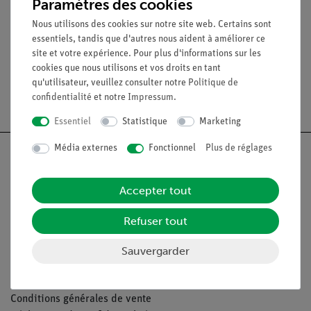
Paramètres des cookies
Nous utilisons des cookies sur notre site web. Certains sont
Médias / Téléchargements
essentiels, tandis que d'autres nous aident à améliorer ce
site et votre expérience. Pour plus d'informations sur les
cookies que nous utilisons et vos droits en tant
qu'utilisateur, veuillez consulter notre
Politique de
Livraison gratuite à partir de 300,- €.
confidentialité
et notre
Impressum
.
Essentiel
Statistique
Marketing
Média externes
Fonctionnel
Plus de réglages
Accepter tout
Nach oben
Refuser tout
Légal
Sauvergarder
Contact
Conditions générales de vente