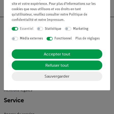
Livraison gratuite à partir de 300,- €.
site et votre expérience. Pour plus d'informations sur les
cookies que nous utilisons et vos droits en tant
qu'utilisateur, veuillez consulter notre
Politique de
confidentialité
et notre
Impressum
.
Essentiel
Statistique
Marketing
Média externes
Fonctionnel
Plus de réglages
Nach oben
Accepter tout
Légal
Refuser tout
Contact
Sauvergarder
Conditions générales de vente
Déclaration de confidentialité
Mentions légales
Service