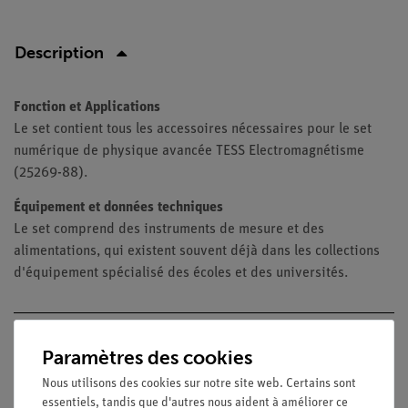
Description
Fonction et Applications
Le set contient tous les accessoires nécessaires pour le set
numérique de physique avancée TESS Electromagnétisme
(25269-88).
Équipement et données techniques
Le set comprend des instruments de mesure et des
alimentations, qui existent souvent déjà dans les collections
d'équipement spécialisé des écoles et des universités.
Contenu de livraison
Paramètres des cookies
Nous utilisons des cookies sur notre site web. Certains sont
essentiels, tandis que d'autres nous aident à améliorer ce