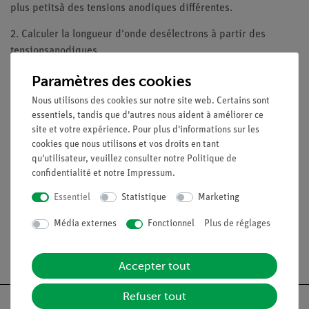
plus petitsà des tensions anodiques différentes.
2. Calculer la longueur d'onde desélectrons à partir des
tensionsanodiques.
3. Déterminer la distance interréticulaireentre le rayon des
Paramètres des cookies
anneauxde diffraction et la longueurd'onde.
Nous utilisons des cookies sur notre site web. Certains sont
essentiels, tandis que d'autres nous aident à améliorer ce
site et votre expérience. Pour plus d'informations sur les
Contenu de livraison
cookies que nous utilisons et vos droits en tant
qu'utilisateur, veuillez consulter notre
Politique de
confidentialité
et notre
Impressum
.
Médias / Téléchargements
Essentiel
Statistique
Marketing
Média externes
Fonctionnel
Plus de réglages
Livraison gratuite à partir de 300,- €.
Accepter tout
Refuser tout