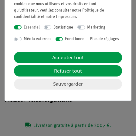
Pour en savoir plus sur ...
cookies que nous utilisons et vos droits en tant
qu'utilisateur, veuillez consulter notre
Politique de
g
Le rayonnement
confidentialité
et notre
Impressum
.
L'interaction avec la matière
Essentiel
Statistique
Marketing
L'effet photoélectrique
L'effet Compton
Média externes
Fonctionnel
Plus de réglages
La création de paires
La probabilité de détection
Accepter tout
Les détecteurs à scintillation
Refuser tout
Contenu de livraison
Sauvergarder
Médias / Téléchargements
Livraison gratuite à partir de 300,- €.