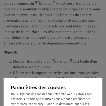
137
22
Le rayonnement du
Cs et du
Na est mesuré à l'aide d'un
détecteur à scintillation et le spectre d'énergie est déterminé
avec un analyseur multicanaux. Les fractions du spectre
provoquées par la diffusion de Compton et celles qui sont
provoquées par l'effet photoélectrique sont déterminées sur
la base de leur surface. Les résultats obtenus sont utilisés
pour déterminer le rapport des sections transversales
efficaces et pour étudier la dépendance énergétique.
Objectifs
22
137
g
Mesurer le spectre
du
Na et du
Cs à l'aide d'un
détecteur à scintillation.
Déterminer la rapport entre les sections transversales
efficaces spécifiques dues à l'effet Compton et l'effet
photoélectrique dans les photons ayant des valeurs
Paramètres des cookies
énergétiques de 511, 662 et 1275 keV.
Nous utilisons des cookies sur notre site web. Certains sont
essentiels, tandis que d'autres nous aident à améliorer ce
site et votre expérience. Pour plus d'informations sur les