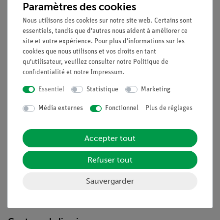
Paramètres des cookies
questions de protocole.
Un enseignement orienté vers l'avenir : Intégration
Nous utilisons des cookies sur notre site web. Certains sont
essentiels, tandis que d'autres nous aident à améliorer ce
dans les cours de sciences numériques avec des
site et votre expérience. Pour plus d'informations sur les
tablettes ou des smartphones.
cookies que nous utilisons et vos droits en tant
Augmentation de la motivation des étudiants grâce à
qu'utilisateur, veuillez consulter notre
Politique de
l'utilisation de la mesure intuitiveAPP.
confidentialité
et notre
Impressum
.
Augmentation de la compétence médiatique.
Essentiel
Statistique
Marketing
Pas besoin de câbles supplémentaires entre les
composants, ce qui permet une installation plus claire et
Média externes
Fonctionnel
Plus de réglages
plus rapide.
la sécurité des contacts grâce à des modules de
verrouillage en forme de puzzle
Accepter tout
Contacts plaqués or dur, résistants à la corrosion
Refuser tout
Double réussite d'apprentissage : schéma électrique
visible sur la face supérieure et composants réels sur la
Sauvergarder
face inférieure