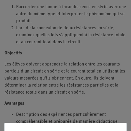
Raccorder une lampe à incandescence en série avec une
autre du même type et interpréter le phénomène qui se
produit.
Lors de la connexion de deux résistances en série,
examinez quelles lois s'appliquent à la résistance totale
et au courant total dans le circuit.
Objectifs
Les élèves doivent apprendre la relation entre les courants
partiels d'un circuit en série et le courant total en utilisant les
valeurs mesurées qu'ils obtiennent. En outre, ils doivent
déterminer la relation entre les résistances partielles et la
résistance totale dans un circuit en série.
Avantages
Description des expériences particulièrement
compréhensible et préparée de manière didactique
(référence à la vie quotidienne, etc.), y compris les