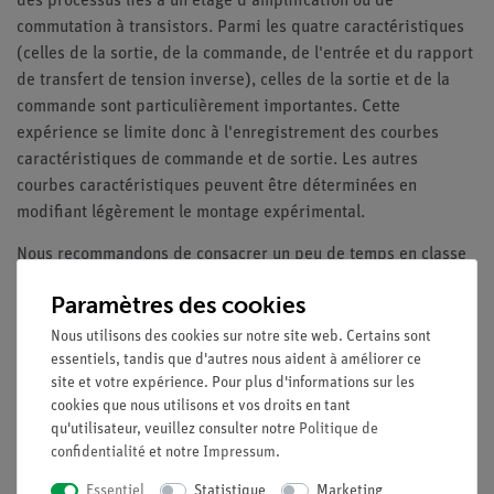
des processus liés à un étage d'amplification ou de
commutation à transistors. Parmi les quatre caractéristiques
(celles de la sortie, de la commande, de l'entrée et du rapport
de transfert de tension inverse), celles de la sortie et de la
commande sont particulièrement importantes. Cette
expérience se limite donc à l'enregistrement des courbes
caractéristiques de commande et de sortie. Les autres
courbes caractéristiques peuvent être déterminées en
modifiant légèrement le montage expérimental.
Nous recommandons de consacrer un peu de temps en classe
après l'expérience pour revoir les courbes caractéristiques
Paramètres des cookies
enregistrées par les élèves. Les lignes de fonctionnement
représentées graphiquement dans le champ des
Nous utilisons des cookies sur notre site web. Certains sont
essentiels, tandis que d'autres nous aident à améliorer ce
caractéristiques de sortie peuvent être utilisées pour
site et votre expérience. Pour plus d'informations sur les
approfondir leur compréhension du processus de contrôle.
cookies que nous utilisons et vos droits en tant
Par exemple, vous pouvez expliquer le gain de tension en
qu'utilisateur, veuillez consulter notre
Politique de
fonction de la résistance de charge, la nature opposée de la
confidentialité
et notre
Impressum
.
tension de sortie et d'entrée, la puissance de sortie réalisable
Essentiel
Statistique
Marketing
et l'influence de la position du point de fonctionnement sur les