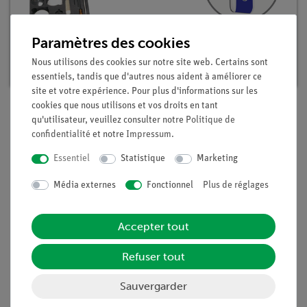
Coffret TESS Chimie générale, CH-1
Paramètres des cookies
Article n°. 25300-88D | Type : Set
Nous utilisons des cookies sur notre site web. Certains sont
essentiels, tandis que d'autres nous aident à améliorer ce
site et votre expérience. Pour plus d'informations sur les
cookies que nous utilisons et vos droits en tant
qu'utilisateur, veuillez consulter notre
Politique de
Description
confidentialité
et notre
Impressum
.
Essentiel
Statistique
Marketing
Principe
Média externes
Fonctionnel
Plus de réglages
On peut faire pousser des cristaux dans des solutions salines
Accepter tout
sursaturées ou en évaporant le solvant. Les cristaux d'une
même substance ont la même forme, ils ne diffèrent que par
Refuser tout
leur taille. Les cristaux se développent lorsque les particules
se rapprochent les unes des autres en raison de l'évaporation
Sauvergarder
d'une partie du solvant ou d'une diminution de la solubilité à