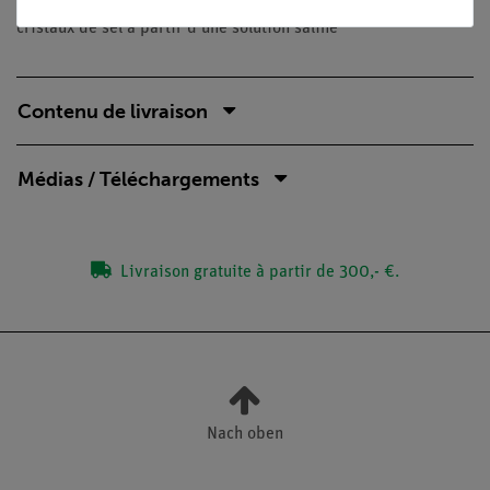
basse température. Dans cette expérience, on fait pousser des
cristaux de sel à partir d'une solution saline
Contenu de livraison
Médias / Téléchargements
Livraison gratuite à partir de 300,- €.
Nach oben