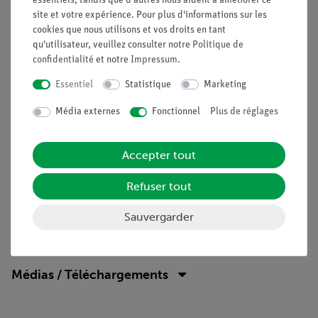
essentiels, tandis que d'autres nous aident à améliorer ce
nord et un pôle sud. Il n'est pas possible de produire un
site et votre expérience. Pour plus d'informations sur les
aimant avec un seul pôle.
cookies que nous utilisons et vos droits en tant
qu'utilisateur, veuillez consulter notre
Politique de
Avantages
confidentialité
et notre
Impressum
.
Expérience rapide et facile pour la compréhension qualitative
Essentiel
Statistique
Marketing
des phénomènes magnétiques
Média externes
Fonctionnel
Plus de réglages
Objectifs
Existe-t-il des aimants avec un seul pôle ? Cherchez à savoir
Accepter tout
si, lorsqu'on divise un aimant, on obtient deux aimants ayant
chacun un seul pôle.
Refuser tout
Sauvergarder
Contenu de livraison
Médias / Téléchargements