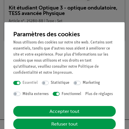
Kit étudiant Optique 3 - optique ondulatoire,
TESS avancée Physique
Article n°. 25280-88 | Type : Set
Délai de livraison :
En stock
Paramètres des cookies
Nous utilisons des cookies sur notre site web. Certains sont
essentiels, tandis que d'autres nous aident à améliorer ce
site et votre expérience. Pour plus d'informations sur les
Contenu de livraison
cookies que nous utilisons et vos droits en tant
qu'utilisateur, veuillez consulter notre
Politique de
confidentialité
et notre
Impressum
.
Médias / Téléchargements
Essentiel
Statistique
Marketing
Média externes
Fonctionnel
Plus de réglages
Livraison gratuite à partir de 300,- €.
Accepter tout
Refuser tout