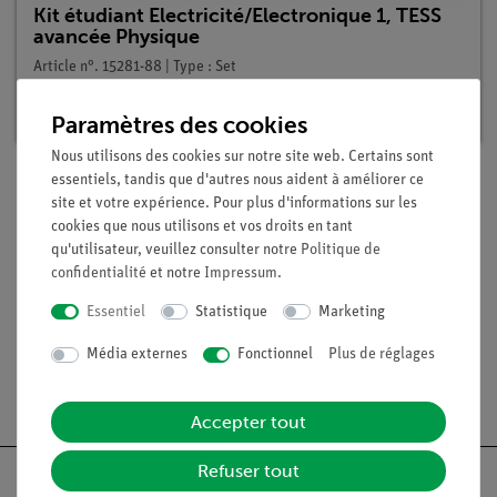
Kit étudiant Electricité/Electronique 1, TESS
avancée Physique
Article n°. 15281-88 | Type : Set
Délai de livraison :
En stock
Paramètres des cookies
Nous utilisons des cookies sur notre site web. Certains sont
essentiels, tandis que d'autres nous aident à améliorer ce
site et votre expérience. Pour plus d'informations sur les
Contenu de livraison
cookies que nous utilisons et vos droits en tant
qu'utilisateur, veuillez consulter notre
Politique de
confidentialité
et notre
Impressum
.
Médias / Téléchargements
Essentiel
Statistique
Marketing
Média externes
Fonctionnel
Plus de réglages
Livraison gratuite à partir de 300,- €.
Accepter tout
Refuser tout