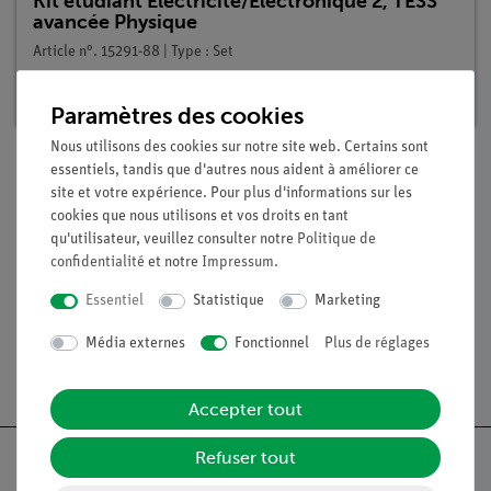
Kit étudiant Electricité/Electronique 2, TESS
avancée Physique
Article n°. 15291-88 | Type : Set
Délai de livraison :
En stock
Paramètres des cookies
Nous utilisons des cookies sur notre site web. Certains sont
essentiels, tandis que d'autres nous aident à améliorer ce
site et votre expérience. Pour plus d'informations sur les
Contenu de livraison
cookies que nous utilisons et vos droits en tant
qu'utilisateur, veuillez consulter notre
Politique de
confidentialité
et notre
Impressum
.
Médias / Téléchargements
Essentiel
Statistique
Marketing
Média externes
Fonctionnel
Plus de réglages
Livraison gratuite à partir de 300,- €.
Accepter tout
Refuser tout