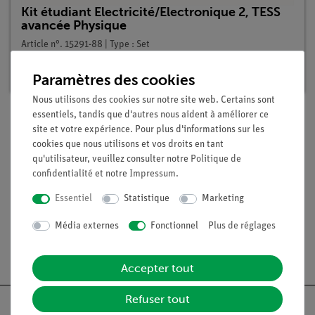
Kit étudiant Electricité/Electronique 2, TESS
avancée Physique
Article n°. 15291-88 | Type : Set
Délai de livraison :
En stock
Paramètres des cookies
Nous utilisons des cookies sur notre site web. Certains sont
essentiels, tandis que d'autres nous aident à améliorer ce
site et votre expérience. Pour plus d'informations sur les
Contenu de livraison
cookies que nous utilisons et vos droits en tant
qu'utilisateur, veuillez consulter notre
Politique de
confidentialité
et notre
Impressum
.
Médias / Téléchargements
Essentiel
Statistique
Marketing
Média externes
Fonctionnel
Plus de réglages
Livraison gratuite à partir de 300,- €.
Accepter tout
Refuser tout