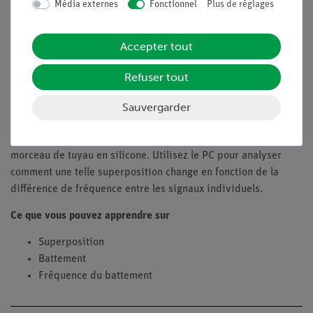
Avec des informations détaillées pour l'instructeur
Média externes
Fonctionnel
Plus de réglages
Optimisé pour les emplois du temps serrés, c'est-à-dire
qu'il nécessite un temps de préparation minimal
Accepter tout
Objectifs
Refuser tout
Découvrez ce qui se passe réellement pendant un battement
au cours de cette expérience. Examinez comment sonne la
Sauvergarder
superposition de deux diapasons de même fréquence si l'un
des diapasons est légèrement décalé à l'aide d'un petit
morceau de tuyau en silicone. Utilisez le PC pour analyser
comment une telle superposition change en fonction de la
différence de fréquence entre les signaux individuels.
Ce que vous pouvez apprendre sur
Superposition
Battement
Fréquence du battement