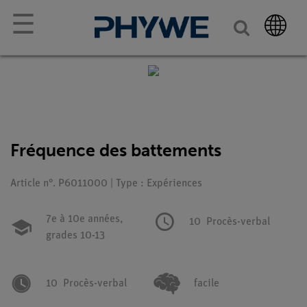
☰
Fréquence des battements
Article n°. P6011000 | Type : Expériences
7e à 10e années,
10
Procès-verbal
grades 10-13
10
Procès-verbal
facile