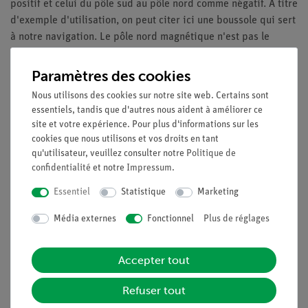
positif et celui du pôle sud au pôle nord comme négatif. À titre
d'exemple d'utilisation, on peut citer ici une boussole qui sert
à notre navigation. Le pôle nord magnétique n'est pas le
même que le pôle nord géographique. Les pôles magnétiques
de la terre bougent et ne sont pas complètement statiques.
Paramètres des cookies
Nous utilisons des cookies sur notre site web. Certains sont
Avantages
essentiels, tandis que d'autres nous aident à améliorer ce
Description de l'expérience spécialement
site et votre expérience. Pour plus d'informations sur les
compréhensible et préparée de manière didactique
cookies que nous utilisons et vos droits en tant
qu'utilisateur, veuillez consulter notre
Politique de
(pertinence pour la vie quotidienne, etc.), y compris les
confidentialité
et notre
Impressum
.
questions de protocole.
L'enseignement orienté vers l'avenir : Intégration dans
Essentiel
Statistique
Marketing
les cours de sciences numériques avec des tablettes ou
Média externes
Fonctionnel
Plus de réglages
des smartphones.
Augmentation de la motivation des étudiants grâce à
l'utilisation de la mesure intuitiveAPP.
Accepter tout
Augmentation de la compétence médiatique.
Refuser tout
Objectifs