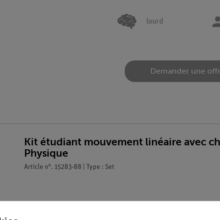
lourd
Demander une off
Kit étudiant mouvement linéaire avec c
Physique
Article n°. 15283-88 | Type : Set