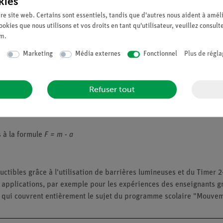
kies
re site web. Certains sont essentiels, tandis que d'autres nous aident à améli
ookies que nous utilisons et vos droits en tant qu'utilisateur, veuillez consult
um
.
Marketing
Média externes
Fonctionnel
Plus de régla
Refuser tout
célération en fonction de la force d'accélération.
s à la formule
F = m - a
uctibles grâce à l'utilisation de barrières lumineuses et du Timer 2
es applications, par exemple pour les expériences des enseignants g
s qui couvrent entièrement le sujet du programme scolaire "Mouve