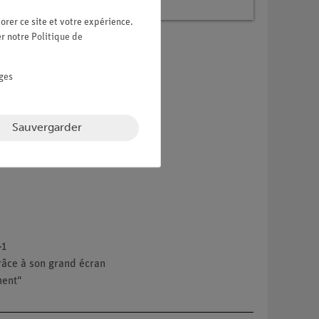
orer ce site et votre expérience.
er notre
Politique de
ges
Sauvergarder
-1
râce à son grand écran
ment"