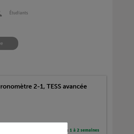
Étudiants
re
hronomètre 2-1, TESS avancée
Délai de livraison :
1 à 2 semaines