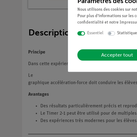
Paramètres des coo
Nous utilisons des cookies sur not
Pour plus d'informations sur les c
confidentialité
et notre
Impress
Description
Essentiel
Statistique
Principe
Accepter tout
Dans cette expérience, les élèves doivent étudier l'ac
Le
graphique accélération-force doit conduire les élève
Avantages
Des résultats particulièrement précis et reprod
Le Timer 2-1 peut être utilisé pour de multipl
Des expériences très modernes pour les élève