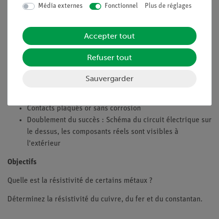
doivent utiliser cette équation pour déterminer
Média externes
Fonctionnel
Plus de réglages
expérimentalement la quantité
ρ
pour les matériaux
conducteurs courants.
Accepter tout
Avantages
Refuser tout
Aucun câble de connexion supplémentaire n'est
nécessaire entre les blocs de construction - schéma clair
Sauvergarder
et installation rapide
Sécurité des contacts grâce au système de blocs-puzzle
Contacts plaqués or sans corrosion
Doublement du succès : Schéma du circuit électrique sur
le dessus, les composants réels sont visibles à
l'extérieur
Objectifs
Quelle est la résistivité de certains métaux ?
Déterminez la résistivité du cuivre, du fer et du constantan.