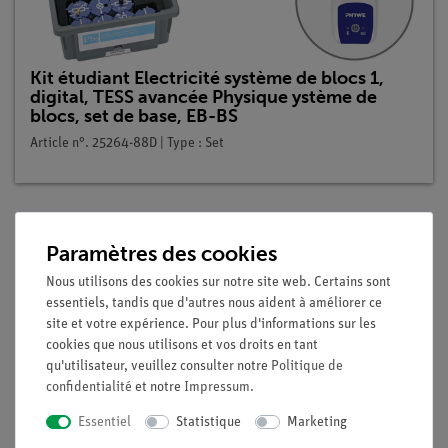
Kit étudiant Electricité système de blocs 1,
digital, TESS avancée Physique ystème de
blocs, set de base, EB-BS
Article n°. 25264-88D | Type : Set
Paramètres des cookies
Description
Nous utilisons des cookies sur notre site web. Certains sont
essentiels, tandis que d'autres nous aident à améliorer ce
Principe
site et votre expérience. Pour plus d'informations sur les
cookies que nous utilisons et vos droits en tant
A partir des relations déterminées expérimentalement
R
∼
I
qu'utilisateur, veuillez consulter notre
Politique de
avec
ρ
et
A
constant, et
R ∼
1∕A avec
ρ
et
l
constant ainsi
confidentialité
et notre
Impressum
.
que.
R
∼
l∕A
l'équation
R
=
ρ
×
l∕A
a été élaborée et la résistivité a
Essentiel
Statistique
Marketing
été introduite comme "constante" du matériau. Les élèves