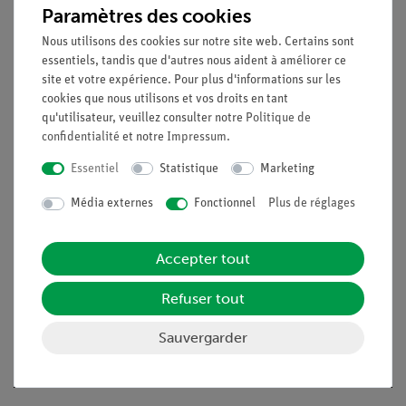
direction avec un aimant et se faire une idée de la forme du
Paramètres des cookies
champ magnétique terrestre.
Nous utilisons des cookies sur notre site web. Certains sont
Avantages
essentiels, tandis que d'autres nous aident à améliorer ce
site et votre expérience. Pour plus d'informations sur les
Expérience simple et rapide pour la compréhension
cookies que nous utilisons et vos droits en tant
qualitative des phénomènes magnétiques
qu'utilisateur, veuillez consulter notre
Politique de
confidentialité
et notre
Impressum
.
Objectifs
Essentiel
Statistique
Marketing
Une expérience sur le champ magnétique terrestre à l'aide
Média externes
Fonctionnel
Plus de réglages
d'un modèle.
Déterminer la direction à l'aide d'une boussole.
Accepter tout
Étudiez dans quelle mesure les grands corps de fer
peuvent déformer la direction indiquée par une
Refuser tout
boussole.
Déterminez le tracé des lignes de champ sur les
Sauvergarder
contours de la surface du modèle terrestre.