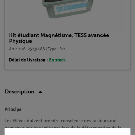
Kit étudiant Magnétisme, TESS avancée
Physique
Article n°. 25230-88 | Type : Set
Délai de livraison :
En stock
Description
Principe
Les élèves doivent prendre conscience des facteurs qui
peuvent avoir une influence lors de la détermination de la