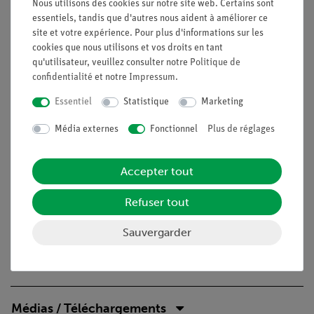
Nous utilisons des cookies sur notre site web. Certains sont
une déviation de l'aiguille peut apparaître même si un objet
essentiels, tandis que d'autres nous aident à améliorer ce
chargé s'approche de l'électroscope. Ils peuvent expliquer la
site et votre expérience. Pour plus d'informations sur les
série d'événements dans l'électroscope.
cookies que nous utilisons et vos droits en tant
qu'utilisateur, veuillez consulter notre
Politique de
Avantages
confidentialité
et notre
Impressum
.
Expérience rapide et facile pour la compréhension
Essentiel
Statistique
Marketing
qualitative des phénomènes électrostatiques
Média externes
Fonctionnel
Plus de réglages
Objectifs
Pourquoi l'aiguille de l'électroscope dévie-t-elle même sans
Accepter tout
contact ? Cherchez à savoir comment l'aiguille de
l'électroscope réagit lorsque vous déplacez un objet chargé
Refuser tout
électriquement vers le corps de l'électroscope.
Sauvergarder
Contenu de livraison
Médias / Téléchargements