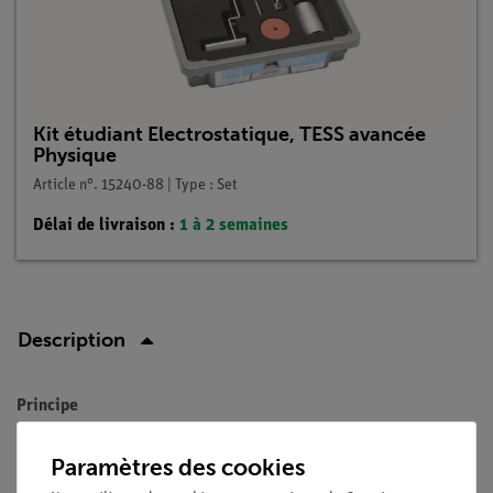
Kit étudiant Electrostatique, TESS avancée
Physique
Article n°. 15240-88 | Type : Set
Délai de livraison :
1 à 2 semaines
Description
Principe
Les élèves appliquent leurs connaissances de l'induction
Paramètres des cookies
électrostatique à l'électroscope. Ils reconnaissent pourquoi