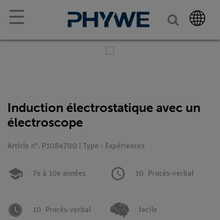
☰
Induction électrostatique avec un
électroscope
Article n°. P1084700 | Type : Expériences
7e à 10e années
10
Procès-verbal
10
Procès-verbal
facile