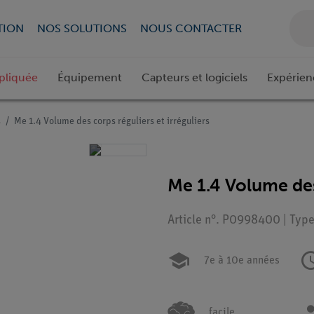
TION
NOS SOLUTIONS
NOUS CONTACTER
pliquée
Équipement
Capteurs et logiciels
Expérien
s
Me 1.4 Volume des corps réguliers et irréguliers
Me 1.4 Volume des 
Article n°. P0998400 | Type
7e à 10e années
facile