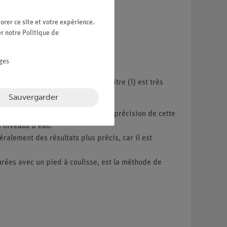
orer ce site et votre expérience.
er notre
Politique de
ges
l'unité de volume et que le terme litre (l) est très
Sauvergarder
al donne directement le volume. La précision de cette
s niveaux d'eau.
lement des résultats plus précis, car il est
surées avec un pied à coulisse, est la méthode de