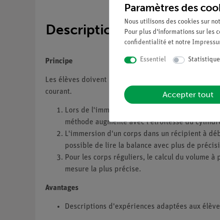
Paramètres des coo
Nous utilisons des cookies sur not
Description
Pour plus d'informations sur les c
confidentialité
et notre
Impress
Essentiel
Statistique
Principe
Les élèves doivent déterminer le volume de 3 corps so
courant.
Accepter tout
Lors de l'immersion d'un corps solide dans un c
méthode augmente avec l'étroitesse du cylindre 
L'immersion d'un corps dans un récipient à déb
possible de lire la balance avec plus de précis
Pour les corps réguliers, le calcul du volume à 
mesure la plus précise.
Avantages
Descriptions d'expériences adaptées aux élève