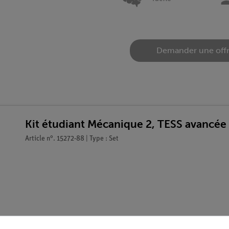
Demander une off
Kit étudiant Mécanique 2, TESS avancée
Article n°. 15272-88 | Type : Set