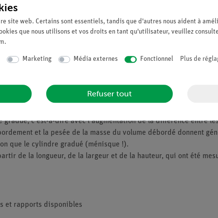
kies
re site web. Certains sont essentiels, tandis que d'autres nous aident à améli
ookies que nous utilisons et vos droits en tant qu'utilisateur, veuillez consult
um
.
Marketing
Média externes
Fonctionnel
Plus de régla
m3
lides. Pour ce faire, ils doivent savoir que le mètre cube (
) est 
Refuser tout
ylindre gradué, la différence entre les niveaux d'eau initial et fin
gradué, c'est-à-dire avec l'augmentation de la différence entre le
ordement et la pesée de la masse du volume débordé donnent généra
ion que le cylindre gradué (ménisque !).
partir de la longueur, de la largeur et de la hauteur, qui ont été me
s et rapports disponibles