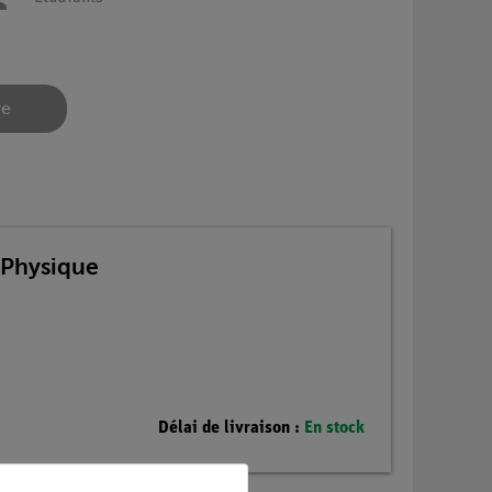
re
 Physique
Délai de livraison :
En stock