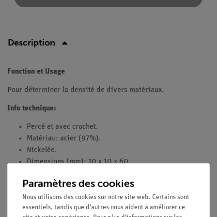
Description
Fonction et Usage
Pour déterminer la densité de divers matériaux.
Info technique:
Percé et avec crochet.
Matériau: acier (97%).
Nickelée.
Dimensions (mm): 10 x 10 x 60.
Paramètres des cookies
Nous utilisons des cookies sur notre site web. Certains sont
essentiels, tandis que d'autres nous aident à améliorer ce
Livraison gratuite à partir de 300,- €.