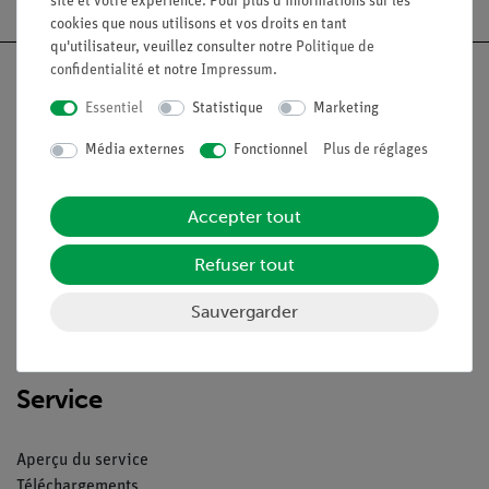
site et votre expérience. Pour plus d'informations sur les
cookies que nous utilisons et vos droits en tant
qu'utilisateur, veuillez consulter notre
Politique de
confidentialité
et notre
Impressum
.
Essentiel
Statistique
Marketing
Nach oben
Média externes
Fonctionnel
Plus de réglages
Légal
Accepter tout
Refuser tout
Contact
Conditions générales de vente
Sauvergarder
Déclaration de confidentialité
Mentions légales
Service
Aperçu du service
Téléchargements