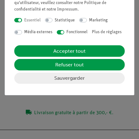
qu'utilisateur, veuillez consulter notre
Politique de
tracé des valeurs mesurées en fonction de l'inverse des
confidentialité
et notre
Impressum
.
diamètres doit être analysé.
Essentiel
Statistique
Marketing
Avantages
Média externes
Fonctionnel
Plus de réglages
Descriptions d'expériences adaptées aux élèves et
rapports disponibles
Accepter tout
Refuser tout
Contenu de livraison
Sauvergarder
Médias / Téléchargements
Livraison gratuite à partir de 300,- €.