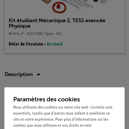
Kit étudiant Mécanique 2, TESS avancée
Physique
Article n°. 15272-88 | Type : Set
Délai de livraison :
En stock
Description
Principe
Paramètres des cookies
Les élèves doivent mesurer la hauteur à laquelle l'eau monte
Nous utilisons des cookies sur notre site web. Certains sont
dans quatre tubes capillaires et étudier le graphique qui en
essentiels, tandis que d'autres nous aident à améliorer ce
résulte.
site et votre expérience. Pour plus d'informations sur les
cookies que nous utilisons et vos droits en tant
Dans un problème supplémentaire, le graphique généré par le