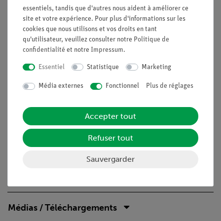
maintenant les familiariser avec l'enregistrement des
essentiels, tandis que d'autres nous aident à améliorer ce
oscillations dans un diagramme de temps de parcours et
site et votre expérience. Pour plus d'informations sur les
tenter son évaluation.
cookies que nous utilisons et vos droits en tant
qu'utilisateur, veuillez consulter notre
Politique de
Les valeurs déterminées pour les périodes d'oscillation avec
confidentialité
et notre
Impressum
.
différentes masses et longueurs de pendule peuvent ensuite
être comparées aux valeurs déterminées directement avec un
Essentiel
Statistique
Marketing
chronomètre dans l'expérience "Oscillation d'un ressort à
Média externes
Fonctionnel
Plus de réglages
lame".
Avantages
Accepter tout
Descriptions d'expériences adaptées à l'élève et
Refuser tout
rapports disponibles
Sauvergarder
Contenu de livraison
Médias / Téléchargements