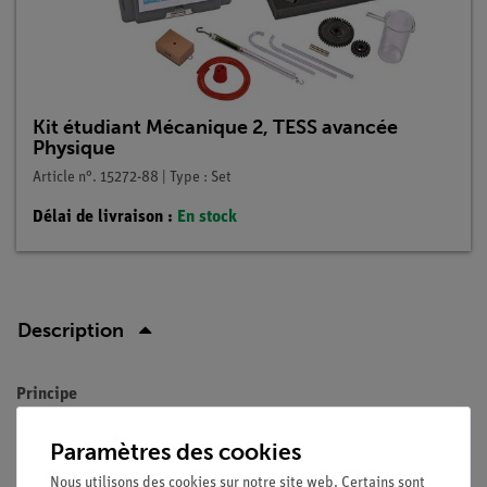
Kit étudiant Mécanique 2, TESS avancée
Physique
Article n°. 15272-88 | Type : Set
Délai de livraison :
En stock
Description
Principe
En utilisant le ressort à lame avec lequel les élèves se sont
Paramètres des cookies
familiarisés dans l'une des expériences précédentes, il faut
Nous utilisons des cookies sur notre site web. Certains sont