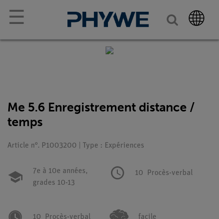
☰
Me 5.6 Enregistrement distance /
temps
Article n°. P1003200 | Type : Expériences
7e à 10e années,
10
Procès-verbal
grades 10-13
10
Procès-verbal
facile