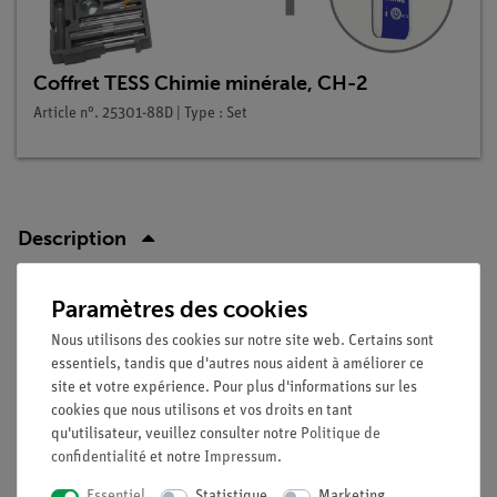
Coffret TESS Chimie minérale, CH-2
Article n°. 25301-88D | Type : Set
Description
Paramètres des cookies
Principe
Le dioxyde de carbone possède des propriétés
Nous utilisons des cookies sur notre site web. Certains sont
caractéristiques qui sont utilisées dans les applications
essentiels, tandis que d'autres nous aident à améliorer ce
techniques. Par exemple, l'effet d'étouffement des flammes du
site et votre expérience. Pour plus d'informations sur les
dioxyde de carbone est utilisé dans la lutte contre les
cookies que nous utilisons et vos droits en tant
qu'utilisateur, veuillez consulter notre
Politique de
incendies. Dans les extincteurs à mousse, le dioxyde de
confidentialité
et notre
Impressum
.
carbone est produit et pulvérisé sous forme de mousse dans
les substances en feu pour étouffer les flammes (par
Essentiel
Statistique
Marketing