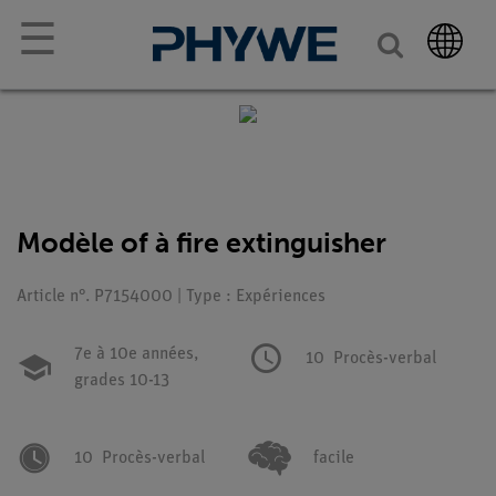
☰
Modèle of à fire extinguisher
Article n°. P7154000 | Type : Expériences
7e à 10e années,
10
Procès-verbal
grades 10-13
10
Procès-verbal
facile