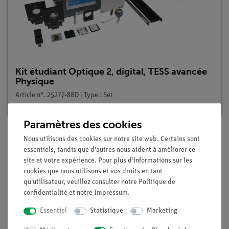
Kit étudiant Optique 2, digital, TESS avancée
Physique
Article n°. 25277-88D | Type : Set
Paramètres des cookies
Nous utilisons des cookies sur notre site web. Certains sont
essentiels, tandis que d'autres nous aident à améliorer ce
Description
site et votre expérience. Pour plus d'informations sur les
cookies que nous utilisons et vos droits en tant
qu'utilisateur, veuillez consulter notre
Politique de
Principe
confidentialité
et notre
Impressum
.
Une fois qu'il a été reconnu en cours que la lumière peut être
Essentiel
Statistique
Marketing
réfléchie et réfractée comme les vagues de l'eau, la question
se pose de savoir si la lumière a un caractère ondulatoire.