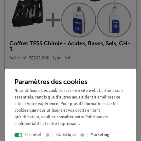
Coffret TESS Chimie - Acides, Bases, Sels, CH-
3
Article n°. 25302-88D | Type : Set
Paramètres des cookies
Nous utilisons des cookies sur notre site web. Certains sont
Description
essentiels, tandis que d'autres nous aident à améliorer ce
site et votre expérience. Pour plus d'informations sur les
cookies que nous utilisons et vos droits en tant
Principe
qu'utilisateur, veuillez consulter notre
Politique de
Les acides concentrés décomposent les substances naturelles
confidentialité
et notre
Impressum
.
et sont très corrosifs (par exemple au contact des métaux).
Lors de la manipulation d'acides, des précautions de sécurité
Essentiel
Statistique
Marketing