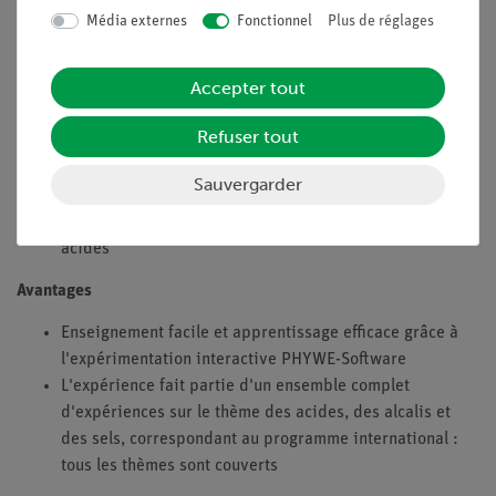
doivent être prises. Dans cette expérience, les élèves
Média externes
Fonctionnel
Plus de réglages
examinent l'effet des acides concentrés en contact avec de la
viande, du papier et d'autres matériaux. Les élèves
apprennent quelles mesures de protection ils doivent
Accepter tout
respecter lors de la manipulation d'acides concentrés.
Refuser tout
Ce que vous pouvez apprendre sur
Sauvergarder
Propriétés des acides concentrés
Les précautions à prendre pour travailler avec des
acides
Avantages
Enseignement facile et apprentissage efficace grâce à
l'expérimentation interactive PHYWE-Software
L'expérience fait partie d'un ensemble complet
d'expériences sur le thème des acides, des alcalis et
des sels, correspondant au programme international :
tous les thèmes sont couverts