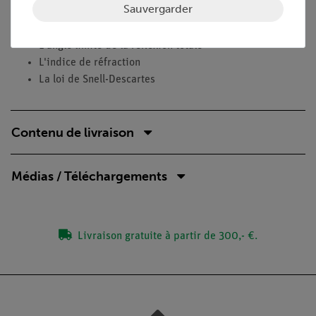
Sauvergarder
La réfraction
La réflexion
L'angle limite de la réflexion totale
L'indice de réfraction
La loi de Snell-Descartes
Contenu de livraison
Médias / Téléchargements
Livraison gratuite à partir de 300,- €.