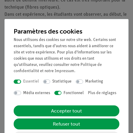
autre de densité inférieure. Ce cas est très important pour la
technique (fibres optiques).
Dans cet expérience, les étudiants vont observer, au début, le
phénomène de la réfraction lors du passage de la lumière du
verre dans l'air. Leur attention doit également se porter sur la
Paramètres des cookies
zone à l'intérieur du modèle de corps et aussi à
Nous utilisons des cookies sur notre site web. Certains sont
l'augmentation de la réflexion de la lumière.
essentiels, tandis que d'autres nous aident à améliorer ce
Dans la suite de l'expérience, ils vont étudier le cas où la
site et votre expérience. Pour plus d'informations sur les
lumière tombe sous l'angle limite (de la réflexion totale) sur
cookies que nous utilisons et vos droits en tant
l'interface verre/air.
qu'utilisateur, veuillez consulter notre
Politique de
confidentialité
et notre
Impressum
.
Objectifs
Essentiel
Statistique
Marketing
Etudier le comportement de faisceaux lumineux étroits
Média externes
Fonctionnel
Plus de réglages
lors du passage de la lumière, du verre dans l'air, à
différents angles d'incidence: 35°, 40°, 45°, 50 ° et
noter les angles de réfraction et de réflexion.
Accepter tout
Déterminer l'angle limite de la réflexion totale.
Refuser tout
Pour en savoir plus sur ...