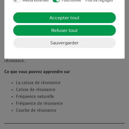
Média externes
Fonctionnel
Plus de réglages
Avec des feuilles de travail graphiques pour les élèves
Avec des informations détaillées pour l'instructeur
Accepter tout
Optimisé pour les emplois du temps serrés, c'est-à-dire
qu'il nécessite un temps de préparation minimal
Refuser tout
Objectifs
Sauvergarder
Dans cette expérience, examinez les fréquences auxquelles un
tube de verre et un tambour à cadre atteignent un état de
résonance.
Ce que vous pouvez apprendre sur
La caisse de résonance
Caisse de résonance
Fréquence naturelle
Fréquence de résonance
Courbe de résonance