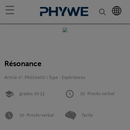
☰
Résonance
Article n°. P6011400 | Type : Expériences
grades 10-13
10
Procès-verbal
10
Procès-verbal
facile