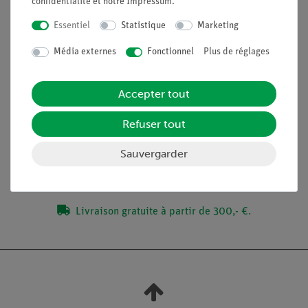
confidentialité
et notre
Impressum
.
Acquisition de données à haute résolution (jusqu'à 10
kHz).
Essentiel
Statistique
Marketing
Améliorer l'éducation aux médias.
Média externes
Fonctionnel
Plus de réglages
Alimentation pour élèves conforme à la norme RiSU.
Accepter tout
Contenu de livraison
Refuser tout
Médias / Téléchargements
Sauvergarder
Livraison gratuite à partir de 300,- €.