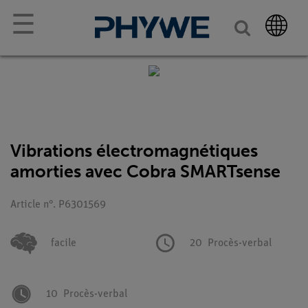
☰
Vibrations électromagnétiques
amorties avec Cobra SMARTsense
Article n°. P6301569
facile
20
Procès-verbal
10
Procès-verbal