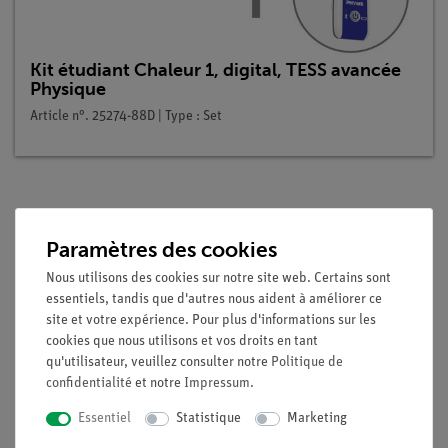
Kit étudiant Chaleur 1, digital, TESS avancée
Physique
Article n°. 25274-88D | Type : Set
Description
Paramètres des cookies
Nous utilisons des cookies sur notre site web. Certains sont
Principe
essentiels, tandis que d'autres nous aident à améliorer ce
site et votre expérience. Pour plus d'informations sur les
La vapeur d'eau est conduite dans un calorimètre contenant
cookies que nous utilisons et vos droits en tant
de l'eau froide. À partir de la température du mélange et de
qu'utilisateur, veuillez consulter notre
Politique de
l'augmentation de la masse de l'eau froide, on calcule la
confidentialité
et notre
Impressum
.
chaleur spécifique de condensation de l'eau. Elle est aussi
Essentiel
Statistique
Marketing
importante que la chaleur spécifique de vaporisation de l'eau,
c'est-à-dire que la chaleur nécessaire à la vaporisation est