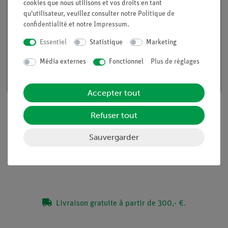
cookies que nous utilisons et vos droits en tant
qu'utilisateur, veuillez consulter notre
Politique de
confidentialité
et notre
Impressum
.
Essentiel
Statistique
Marketing
Coffret TESS débutants - Chaleur
Média externes
Fonctionnel
Plus de réglages
Article n°. 15235-88D | Type : Set
Accepter tout
Refuser tout
Contenu de livraison
Sauvergarder
Médias / Téléchargements
Livraison gratuite à partir de 300,- €.