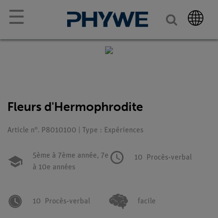
☰
Fleurs d'Hermophrodite
Article n°. P8010100 | Type : Expériences
5ème à 7ème année,
7e
10
Procès-verbal
à 10e années
10
Procès-verbal
facile