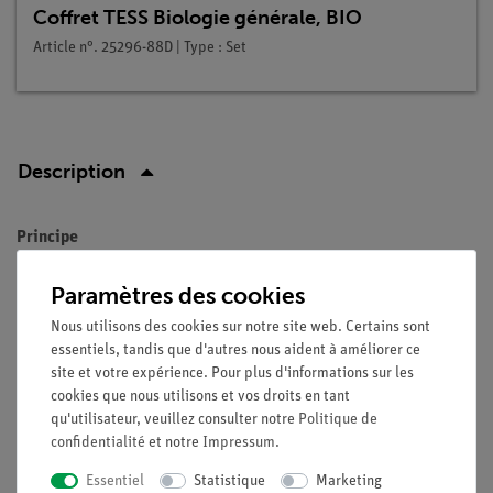
Coffret TESS Biologie générale, BIO
Article n°. 25296-88D | Type : Set
Description
Principe
Alors que de nombreuses plantes présentent surtout au
Paramètres des cookies
printemps et en été des fleurs magnifiques, les fleurs de la
Nous utilisons des cookies sur notre site web. Certains sont
famille des bouleaux sont plutôt discrètes. On trouve sur ses
essentiels, tandis que d'autres nous aident à améliorer ce
branches des fleurs mâles pendantes, appelées chatons, qui
site et votre expérience. Pour plus d'informations sur les
portent le pollen. L'aspect des fleurs femelles varie selon les
cookies que nous utilisons et vos droits en tant
genres. Toutes les espèces de la famille des bouleaux sont
qu'utilisateur, veuillez consulter notre
Politique de
monoïques, c'est-à-dire qu'elles ont des fleurs unisexes, les
confidentialité
et notre
Impressum
.
fleurs mâles et femelles se trouvant sur une même plante.
Essentiel
Statistique
Marketing
Parmi les bouleaux, les aulnes et les noisetiers font partie de