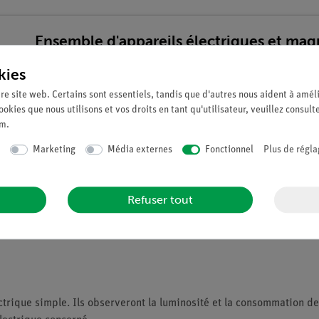
Ensemble d'appareils électriques et magn
Sciences TESS pour débutants
kies
Article n°. 15238-88D | Type : Set
re site web. Certains sont essentiels, tandis que d'autres nous aident à améli
ookies que nous utilisons et vos droits en tant qu'utilisateur, veuillez consult
um
.
Marketing
Média externes
Fonctionnel
Plus de régla
Refuser tout
ectrique simple. Ils observeront la luminosité et la consommation d