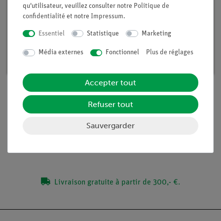
qu'utilisateur, veuillez consulter notre
Politique de
confidentialité
et notre
Impressum
.
Essentiel
Statistique
Marketing
Coffret TESS débutants - Chaleur
Média externes
Fonctionnel
Plus de réglages
Article n°. 15235-88D | Type : Set
Accepter tout
Refuser tout
Contenu de livraison
Sauvergarder
Médias / Téléchargements
Livraison gratuite à partir de 300,- €.