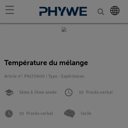
☰
Température du mélange
Article n°. P9170600 | Type : Expériences
5ème à 7ème année
10
Procès-verbal
10
Procès-verbal
facile