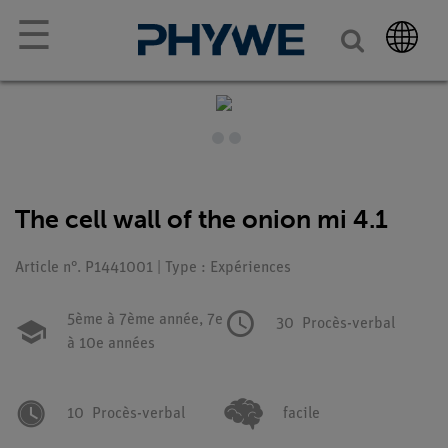
☰
The cell wall of the onion mi 4.1
Article n°. P1441001 | Type : Expériences
5ème à 7ème année,
7e
30
Procès-verbal
à 10e années
10
Procès-verbal
facile