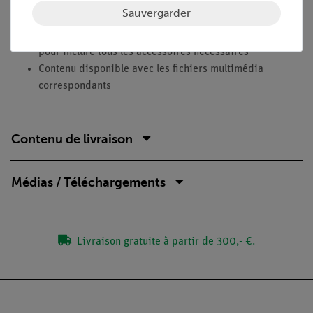
Optimisé pour les emplois du temps serrés, c'est-à-dire
Sauvergarder
nécessitant un temps de préparation minimal
Kit de solutions de microscopie spécialement conçu
pour inclure tous les accessoires nécessaires
Contenu disponible avec les fichiers multimédia
correspondants
Contenu de livraison
Médias / Téléchargements
Livraison gratuite à partir de 300,- €.