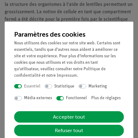
la structure des organismes à l'aide de lentilles permettant un
grossissement. La notion de cellule en tant que compartiment
fermé a été décrite pour la première fois par le scientifique
anglais Robert Hooke. L'année 1838 est considérée comme
Paramètres des cookies
l'année de naissance de la cytologie. Le botaniste Matthias
Schleiden a découvert que les plantes étaient constituées
Nous utilisons des cookies sur notre site web. Certains sont
exclusivement de cellules. Le microscope que vous avez
essentiels, tandis que d'autres nous aident à améliorer ce
site et votre expérience. Pour plus d'informations sur les
devant vous est un instrument performant, avec lequel vous
cookies que nous utilisons et vos droits en tant
êtes en mesure d'explorer la structure d'une cellule.
qu'utilisateur, veuillez consulter notre
Politique de
Avantages
confidentialité
et notre
Impressum
.
Essentiel
Statistique
Marketing
L'expérience fait partie d'un ensemble complet de
solutions comprenant un total de 50 expériences pour
Média externes
Fonctionnel
Plus de réglages
toutes les applications de microscopie
Avec une feuille de travail pour les élèves, adaptée à
Accepter tout
tous les niveaux de classe
Avec des informations détaillées pour l'enseignant, y
Refuser tout
compris un exemple d'image microscopique