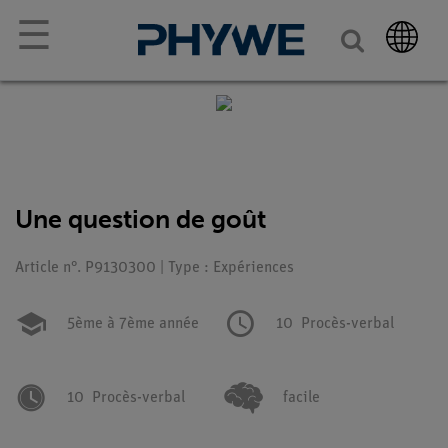
☰
Une question de goût
Article n°. P9130300 | Type : Expériences
5ème à 7ème année
10
Procès-verbal
10
Procès-verbal
facile